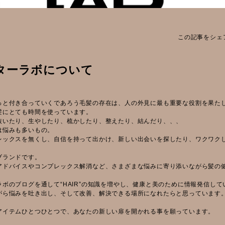
この記事をシェ
ターラボについて
っと付き合っていくであろう毛髪の存在は、人の外見に最も重要な役割を果た
髪にとても時間を使っています。
抜いたり、生やしたり、梳かしたり、整えたり、結んだり、、、
は悩みも多いもの。
レックスを無くし、自信を持って出かけ、新しい出会いを探したり、ワクワク
ブランドです。
アドバイスやコンプレックス解消など、さまざまな悩みに寄り添いながら髪の
。
ボのブログを通して“HAIR”の知識を増やし、健康と美のために情報発信して
がら悩みを吐き出し、そして改善、解決できる場所になれたらと思っています
アイテムひとつひとつで、あなたの新しい扉を開かれる事を願っています。