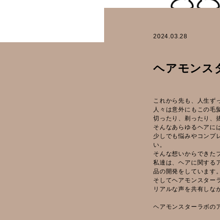
2024.03.28
ヘアモンス
これから先も、人生ず
人々は意外にもこの毛
切ったり、剃ったり、
そんなあらゆるヘアに
少しでも悩みやコンプ
い。
そんな想いからできた
私達は、ヘアに関する
品の開発をしています
そしてヘアモンスターラ
リアルな声を共有しな
ヘアモンスターラボの