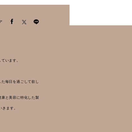
ア
しています。
した毎日を過ごして欲し
健康と美容に特化した製
いきます。
。